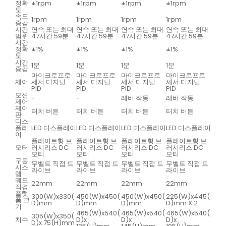
정확
±1rpm
±1rpm
±1rpm
±1rpm
도
속도
1rpm
1rpm
1rpm
1rpm
증감
시간
연속 또는 최대
연속 또는 최대
연속 또는 최대
연속 또는 최대
범위
47시간 59분
47시간 59분
47시간 59분
47시간 59분
시간
정확
±1%
±1%
±1%
±1%
도
시간
1분
1분
1분
1분
증감
마이크로프로
마이크로프로
마이크로프로
마이크로프로
제어
세서 디지털
세서 디지털
세서 디지털
세서 디지털
PID
PID
PID
PID
모션
-
-
레버 작동
레버 작동
제어
제어
터치 버튼
터치 버튼
터치 버튼
터치 버튼
판
디스
플레
LED 디스플레이
LED 디스플레이
LED 디스플레이
LED 디스플레이
이
플레이트형 브
플레이트형 브
플레이트형 브
플레이트형 브
모터
러시리스 DC
러시리스 DC
러시리스 DC
러시리스 DC
모터
모터
모터
모터
구동
무벨트 직접 드
무벨트 직접 드
무벨트 직접 드
무벨트 직접 드
시스
라이브
라이브
라이브
라이브
템
궤도
22mm
22mm
22mm
22mm
직경
플랫
300(W)x330(
450(W)x450(
450(W)x450(
225(W)x445(
폼 크
D)mm
D)mm
D)mm
D)mm X 2
기
465(W)x540(
465(W)x540(
465(W)x540(
305(W)x350(
치수
D)x
D)x
D)x
D)x 75(H)mm